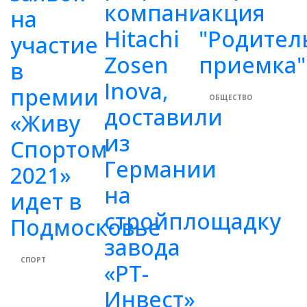
компанией
акция
на
Hitachi
"Родител
участие
Zosen
приемка"
в
Inova,
премии
ОБЩЕСТВО
доставили
«Живу
из
Спортом
Германии
2021»
на
идет в
стройплощадку
Подмосковье
завода
СПОРТ
«РТ-
Инвест»