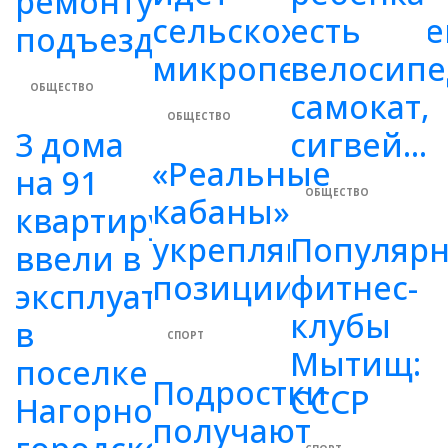
ремонту
сельскохозяйстве
есть
подъездов
микроперепись
велосипе
ОБЩЕСТВО
самокат,
ОБЩЕСТВО
3 дома
сигвей...
«Реальные
на 91
ОБЩЕСТВО
кабаны»
квартиру
укрепляют
Популяр
ввели в
позиции
фитнес-
эксплуатацию
клубы
в
СПОРТ
Мытищ:
поселке
Подростки
СССР
Нагорное
получают