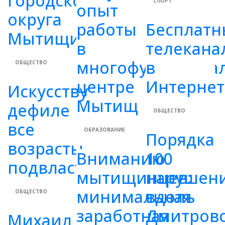
городского
СПОРТ
опыт
округа
работы
Бесплатн
Мытищи
в
телекана
многофункциона
в
ОБЩЕСТВО
центре
Интернет
Искусству
Мытищ
дефиле
ОБЩЕСТВО
все
ОБРАЗОВАНИЕ
Порядка
возрасты
Вниманию
100
подвластны
мытищинцев:
нарушен
минимальная
вдоль
ОБЩЕСТВО
заработная
Дмитров
Михаил