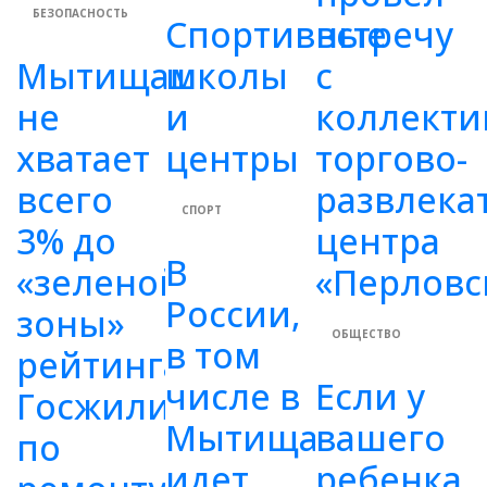
БЕЗОПАСНОСТЬ
Спортивные
встречу
Мытищам
школы
с
не
и
коллекти
хватает
центры
торгово-
всего
развлека
СПОРТ
3% до
центра
В
«зеленой
«Перловс
России,
зоны»
ОБЩЕСТВО
в том
рейтинга
числе в
Если у
Госжилинспекции
Мытищах,
вашего
по
идет
ребенка