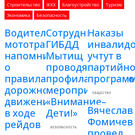
Строительство
ЖКХ
Благоустройство
Туризм
Экономика
Безопасность
Водителям
Сотрудники
Наказы
мототранспорта
ГИБДД
инвалид
напомнили
Мытищ
учтут в
о
проводят
партийн
правилах
профилактическо
програм
дорожного
мероприятие
ОБЩЕСТВО
движения
«Внимание–
Вячеслав
в ходе
Дети!»
Фомичев
рейдов
БЕЗОПАСНОСТЬ
провел