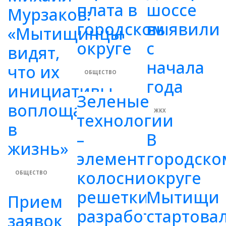
плата в
шоссе
Мурзаков:
городском
выявили
«Мытищинцы
округе
с
видят,
начала
что их
ОБЩЕСТВО
года
инициативы
Зеленые
воплощаются
ЖКХ
технологии
в
–
В
жизнь»
элементы
городско
колосниковой
округе
ОБЩЕСТВО
решетки,
Мытищи
Прием
разработанные
стартова
заявок