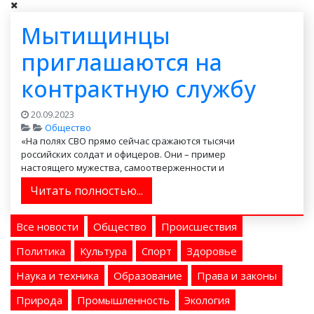
Мытищинцы
приглашаются на
контрактную службу
20.09.2023
Общество
«На полях СВО прямо сейчас сражаются тысячи
российских солдат и офицеров. Они – пример
настоящего мужества, самоотверженности и
патриотизма», – считае...
Читать полностью...
Все новости
Общество
Происшествия
Политика
Культура
Спорт
Здоровье
Наука и техника
Образование
Права и законы
Природа
Промышленность
Экология