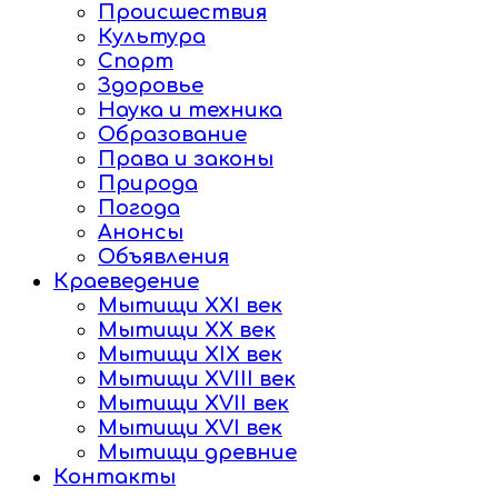
Происшествия
Культура
Спорт
Здоровье
Наука и техника
Образование
Права и законы
Природа
Погода
Анонсы
Объявления
Краеведение
Мытищи XXI век
Мытищи XX век
Мытищи XIX век
Мытищи XVIII век
Мытищи XVII век
Мытищи XVI век
Мытищи древние
Контакты