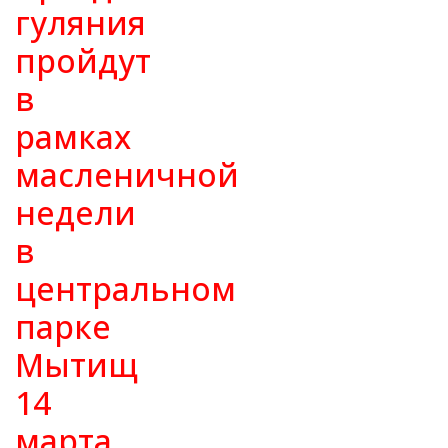
гуляния
пройдут
в
рамках
масленичной
недели
в
центральном
парке
Мытищ
14
марта