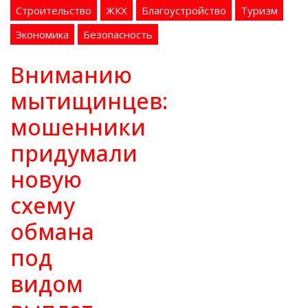
Строительство
ЖКХ
Благоустройство
Туризм
Экономика
Безопасность
Вниманию
мытищинцев:
мошенники
придумали
новую
схему
обмана
под
видом