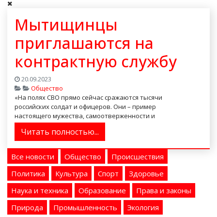
Мытищинцы
приглашаются на
контрактную службу
20.09.2023
Общество
«На полях СВО прямо сейчас сражаются тысячи
российских солдат и офицеров. Они – пример
настоящего мужества, самоотверженности и
патриотизма», – считае...
Читать полностью...
Все новости
Общество
Происшествия
Политика
Культура
Спорт
Здоровье
Наука и техника
Образование
Права и законы
Природа
Промышленность
Экология