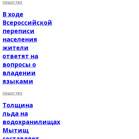
ОБЩЕСТВО
В ходе
Всероссийской
переписи
населения
жители
ответят на
вопросы о
владении
языками
ОБЩЕСТВО
Толщина
льда на
водохранилищах
Мытищ
составляет