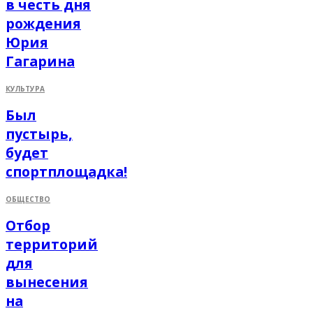
в честь дня
рождения
Юрия
Гагарина
КУЛЬТУРА
Был
пустырь,
будет
спортплощадка!
ОБЩЕСТВО
Отбор
территорий
для
вынесения
на