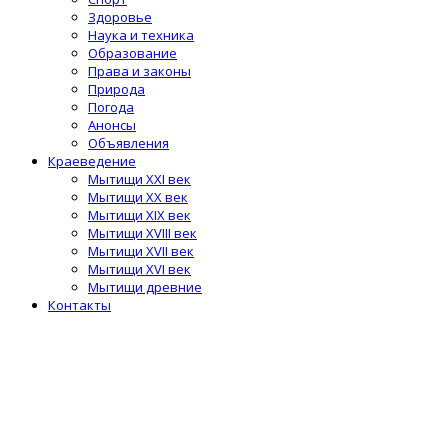
Здоровье
Наука и техника
Образование
Права и законы
Природа
Погода
Анонсы
Объявления
Краеведение
Мытищи XXI век
Мытищи XX век
Мытищи XIX век
Мытищи XVIII век
Мытищи XVII век
Мытищи XVI век
Мытищи древние
Контакты