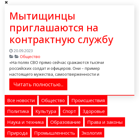
Мытищинцы
приглашаются на
контрактную службу
20.09.2023
Общество
«На полях СВО прямо сейчас сражаются тысячи
российских солдат и офицеров. Они – пример
настоящего мужества, самоотверженности и
патриотизма», – считае...
Читать полностью...
Все новости
Общество
Происшествия
Политика
Культура
Спорт
Здоровье
Наука и техника
Образование
Права и законы
Природа
Промышленность
Экология