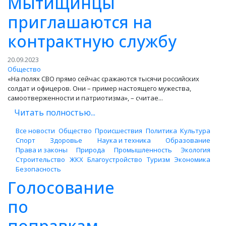
Мытищинцы
приглашаются на
контрактную службу
20.09.2023
Общество
«На полях СВО прямо сейчас сражаются тысячи российских
солдат и офицеров. Они – пример настоящего мужества,
самоотверженности и патриотизма», – считае...
Читать полностью...
Все новости
Общество
Происшествия
Политика
Культура
Спорт
Здоровье
Наука и техника
Образование
Права и законы
Природа
Промышленность
Экология
Строительство
ЖКХ
Благоустройство
Туризм
Экономика
Безопасность
Голосование
по
поправкам