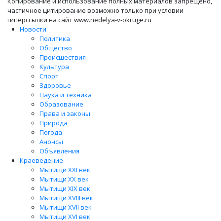
Копирование и использование полных материалов запрещено,
частичное цитирование возможно только при условии
гиперссылки на сайт www.nedelya-v-okruge.ru
Новости
Политика
Общество
Происшествия
Культура
Спорт
Здоровье
Наука и техника
Образование
Права и законы
Природа
Погода
Анонсы
Объявления
Краеведение
Мытищи XXI век
Мытищи XX век
Мытищи XIX век
Мытищи XVIII век
Мытищи XVII век
Мытищи XVI век