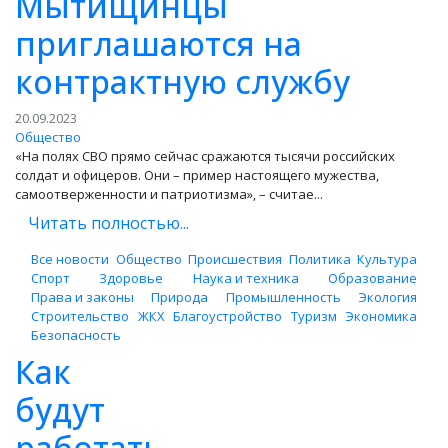
Мытищинцы
приглашаются на
контрактную службу
20.09.2023
Общество
«На полях СВО прямо сейчас сражаются тысячи российских
солдат и офицеров. Они – пример настоящего мужества,
самоотверженности и патриотизма», – считае...
Читать полностью...
Все новости
Общество
Происшествия
Политика
Культура
Спорт
Здоровье
Наука и техника
Образование
Права и законы
Природа
Промышленность
Экология
Строительство
ЖКХ
Благоустройство
Туризм
Экономика
Безопасность
Как
будут
работать