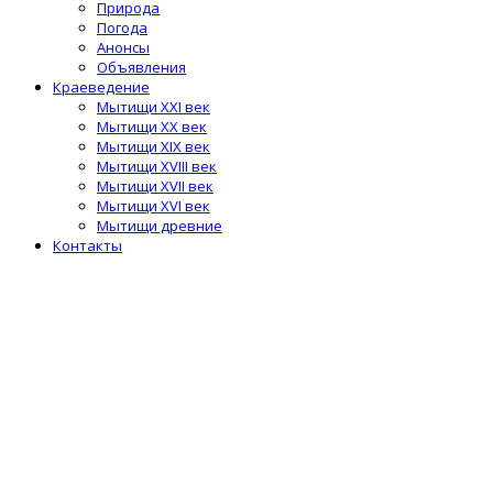
Природа
Погода
Анонсы
Объявления
Краеведение
Мытищи XXI век
Мытищи XX век
Мытищи XIX век
Мытищи XVIII век
Мытищи XVII век
Мытищи XVI век
Мытищи древние
Контакты