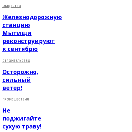
ОБЩЕСТВО
Железнодорожную
станцию
Мытищи
реконструируют
к сентябрю
СТРОИТЕЛЬСТВО
Осторожно,
сильный
ветер!
ПРОИСШЕСТВИЯ
Не
поджигайте
сухую траву!