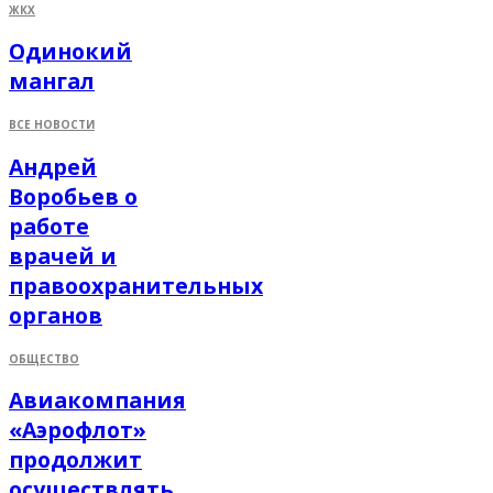
ЖКХ
Одинокий
мангал
ВСЕ НОВОСТИ
Андрей
Воробьев о
работе
врачей и
правоохранительных
органов
ОБЩЕСТВО
Авиакомпания
«Аэрофлот»
продолжит
осуществлять