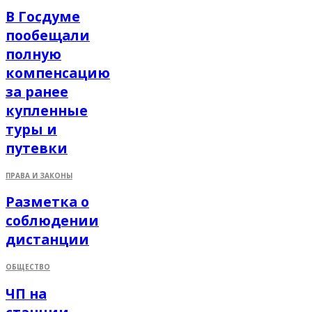
В Госдуме
пообещали
полную
компенсацию
за ранее
купленные
туры и
путевки
ПРАВА И ЗАКОНЫ
Разметка о
соблюдении
дистанции
ОБЩЕСТВО
ЧП на