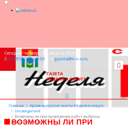
Сегодня: Четверг, 06 августа 2026
8 (495) 786-54-05
gazeta@n-v-o.ru
ГАЗЕТА
НЕДЕЛЯ В ОКРУГЕ
Главная
Архив выпусков газеты Неделя в округе
Uncategorised
Возможны ли при проведении работ выбросы
ВОЗМОЖНЫ ЛИ ПРИ
свалочного газа?