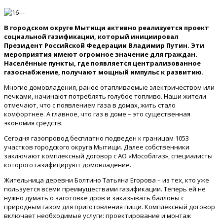
В городском округе Мытищи активно реализуется проект
социальной газификации, который инициировал
Президент Российской Федерации Владимир Путин.
Эти
мероприятия имеют огромное значение для граждан.
Населённые пункты, где появляется централизованное
газоснабжение, получают мощный импульс к развитию.
Многие домовладения, ранее отапливаемые электричеством или
печками, начинают потреблять голубое топливо. Наши жители
отмечают, что с появлением газа в домах, жить стало
комфортнее. А главное, что газ в доме – это существенная
экономия средств.
Сегодня газопровод бесплатно подведен к границам 1053
участков городского округа Мытищи. Далее собственники
заключают комплексный договор с АО «Мособлгаз», специалисты
которого газифицируют домовладение.
Жительница деревни Болтино Татьяна Егорова – из тех, кто уже
пользуется всеми преимуществами газификации. Теперь ей не
нужно думать о заготовке дров и заказывать баллоны с
природным газом для приготовления пищи. Комплексный договор
включает необходимые услуги: проектирование и монтаж