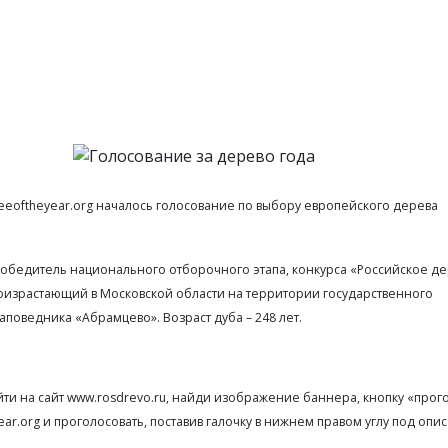
eeoftheyear.org началось голосование по выбору европейского дерева
т победитель национального отборочного этапа, конкурса «Российское д
произрастающий в Московской области на территории государственного
аповедника «Абрамцево». Возраст дуба – 248 лет.
йти на сайт www.rosdrevo.ru, найди изображение баннера, кнопку «прог
year.org и проголосовать, поставив галочку в нижнем правом углу под оп