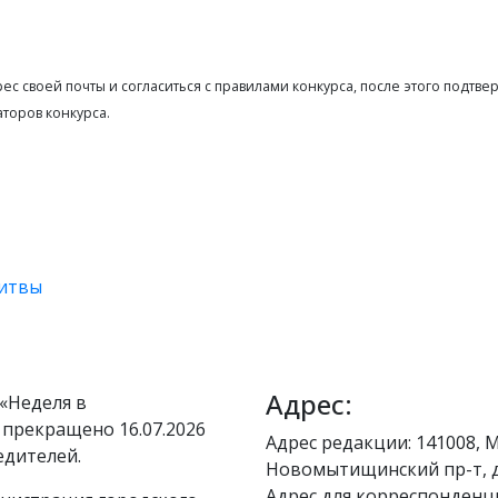
с своей почты и согласиться с правилами конкурса, после этого подтве
аторов конкурса.
 битвы
Адрес:
«Неделя в
 прекращено 16.07.2026
Адрес редакции: 141008, М
едителей.
Новомытищинский пр-т, д
Адрес для корреспонденци