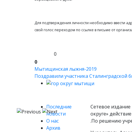
Для подтверждения личности необходимо ввести адре
свой голос переходом по ссылке в письме от организ
0
0
Мытищинская лыжня-2019
Поздравили участника Сталинградской
Последние
Сетевое издание 
новости
округе» действие
О нас
.По решению учр
Архив