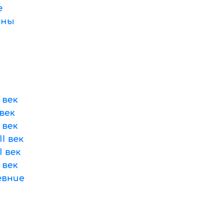
е
оны
 век
век
 век
I век
 век
 век
вние