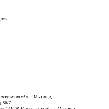
рдить
осковская обл., г. Мытищи,
. 36/7
и: 141008, Московская обл., г. Мытищи,