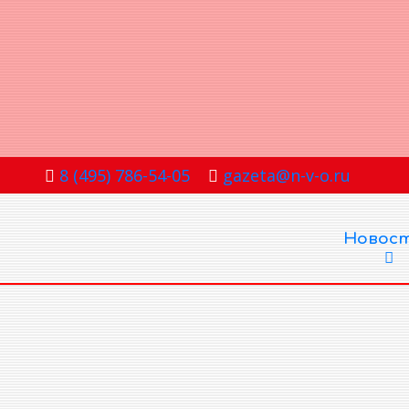
8 (495) 786-54-05
gazeta@n-v-o.ru
Новос