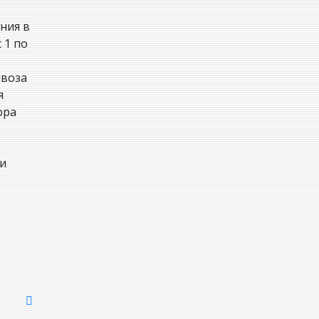
ния в
 1 по
ывоза
я
ора
ти