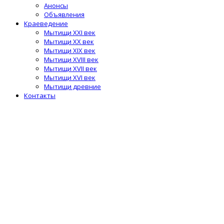
Анонсы
Объявления
Краеведение
Мытищи XXI век
Мытищи XX век
Мытищи XIX век
Мытищи XVIII век
Мытищи XVII век
Мытищи XVI век
Мытищи древние
Контакты