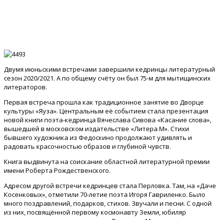
Двумя июньскими встречами завершили кедринцы литературный
сезон 2020/2021. А по общему счёту он был 75-м для мытищинских
литераторов.
Первая встреча прошла как традиционное занятие во Дворце
культуры «Яуза». Центральным её событием стала презентация
новой книги поэта-кедринца Вячеслава Сивова «Касание слова»,
вышедшей в московском издательстве «Литера М». Стихи
бывшего художника из Федоскино продолжают удивлять и
радовать красочностью образов и глубиной чувств.
Книга выдвинута на соискание областной литературной премии
имени Роберта Рождественского.
Адресом другой встречи кедринцев стала Перловка. Там, на «Даче
Косенковых», отметили 70-летие поэта Игоря Гавриленко. Было
много поздравлений, подарков, стихов. Звучали и песни. С одной
из них, посвящённой первому космонавту Земли, юбиляр