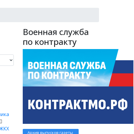
Военная служба
по контракту
ника
ЖКХ
Архив выпусков газеты