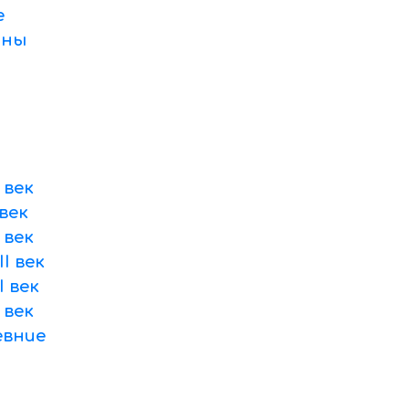
е
оны
 век
век
 век
I век
 век
 век
вние