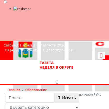
Сегодня: Пятница, 07 августа 2026
8 (495) 786-54-05
gazeta@n-v-o.ru
ГАЗЕТА
НЕДЕЛЯ В ОКРУГЕ
Главная
Образование
Виктор Азаров встретился с новым руководителем РУКа
Искать