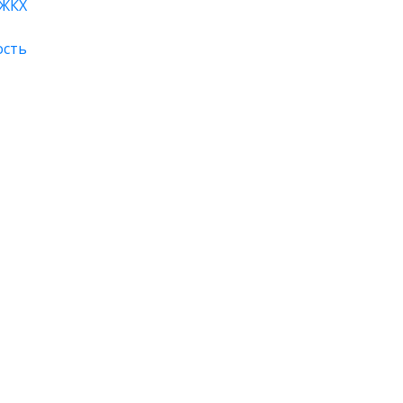
ЖКХ
ость