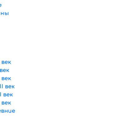
е
оны
 век
век
 век
I век
 век
 век
вние