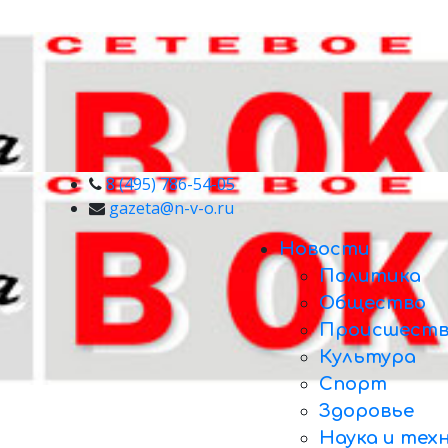
8 (495) 786-54-05
gazeta@n-v-o.ru
Новости
Политика
Общество
Происшеств
Культура
Спорт
Здоровье
Наука и тех