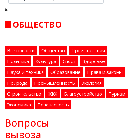
ОБЩЕСТВО
Все новости
Общество
Происшествия
Политика
Культура
Спорт
Здоровье
Наука и техника
Образование
Права и законы
Природа
Промышленность
Экология
Строительство
ЖКХ
Благоустройство
Туризм
Экономика
Безопасность
Вопросы
вывоза