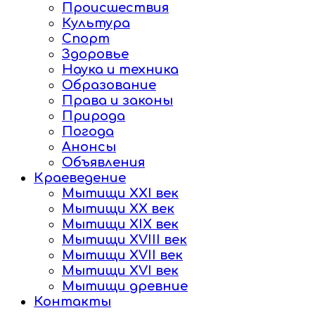
Происшествия
Культура
Спорт
Здоровье
Наука и техника
Образование
Права и законы
Природа
Погода
Анонсы
Объявления
Краеведение
Мытищи XXI век
Мытищи XX век
Мытищи XIX век
Мытищи XVIII век
Мытищи XVII век
Мытищи XVI век
Мытищи древние
Контакты