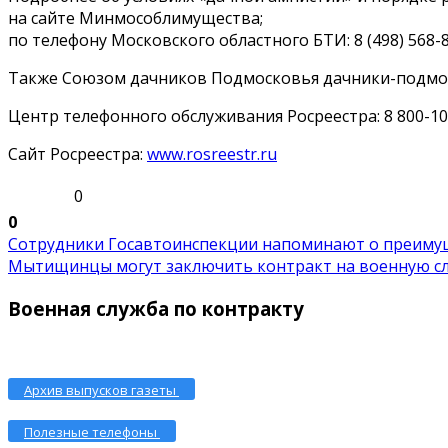
на сайте Минмособлимущества;
по телефону Московского областного БТИ: 8 (498) 568-8
Также Союзом дачников Подмосковья дачники-подмос
Центр телефонного обслуживания Росреестра: 8 800-100
Сайт Росреестра:
www.rosreestr.ru
0
0
Сотрудники Госавтоинспекции напоминают о преимуще
Мытищинцы могут заключить контракт на военную слу
Военная служба по контракту
Архив выпусков газеты
Полезные телефоны