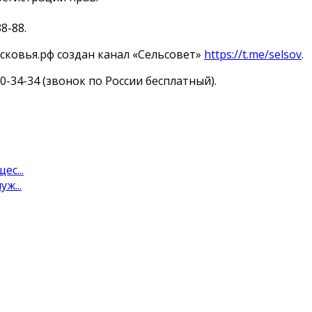
8-88.
ковья.рф создан канал «Сельсовет»
https://t.me/selsov
.
-34-34 (звонок по России бесплатный).
с...
ж...