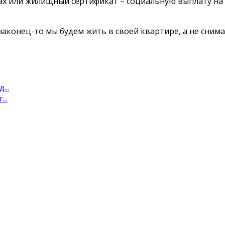
х или жилищный сертификат – социальную выплату на 
то наконец-то мы будем жить в своей квартире, а не сн
...
..