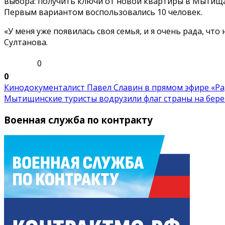
выбора: получить ключи от новой квартиры в Мытища
Первым вариантом воспользовались 10 человек.
«У меня уже появилась своя семья, и я очень рада, ч
Султанова.
0
0
Кинодокументалист Павел Славин в прямом эфире «Рад
Мытищинские туристы водрузили флаг страны на берег.
Военная служба по контракту