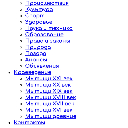
Происшествия
Культура
Спорт
Здоровье
Наука и техника
Образование
Права и законы
Природа
Погода
Анонсы
Объявления
Краеведение
Мытищи XXI век
Мытищи XX век
Мытищи XIX век
Мытищи XVIII век
Мытищи XVII век
Мытищи XVI век
Мытищи древние
Контакты