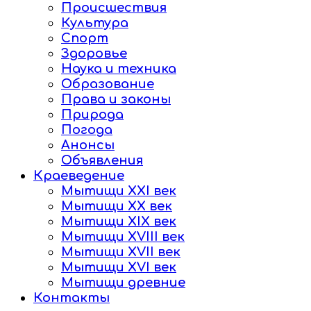
Происшествия
Культура
Спорт
Здоровье
Наука и техника
Образование
Права и законы
Природа
Погода
Анонсы
Объявления
Краеведение
Мытищи XXI век
Мытищи XX век
Мытищи XIX век
Мытищи XVIII век
Мытищи XVII век
Мытищи XVI век
Мытищи древние
Контакты