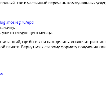
полный, так и частичный перечень коммунальных услуг
slugi.mosreg.ru/epd
галочку;
 уже со следующего месяца.
итанций, где бы вы ни находились, исключит риск их
ной печати. Вернуться к старому формату получения к
ке