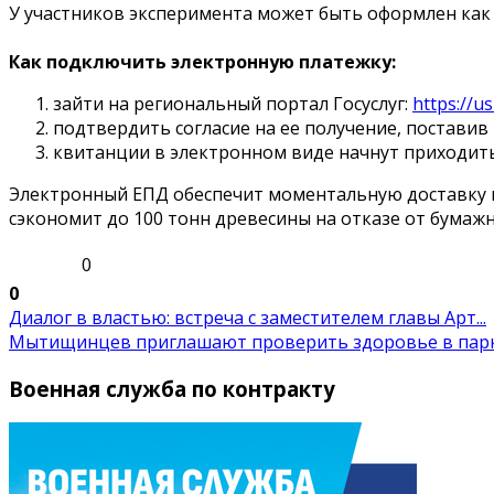
У участников эксперимента может быть оформлен как 
Как подключить электронную платежку:
зайти на региональный портал Госуслуг:
https://u
подтвердить согласие на ее получение, поставив 
квитанции в электронном виде начнут приходить
Электронный ЕПД обеспечит моментальную доставку кв
сэкономит до 100 тонн древесины на отказе от бумаж
0
0
Диалог в властью: встреча с заместителем главы Арт...
Мытищинцев приглашают проверить здоровье в пар
Военная служба по контракту