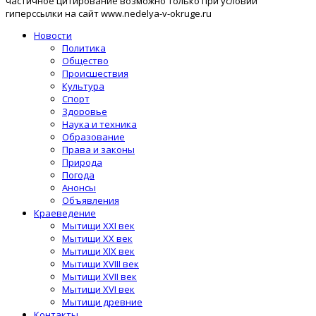
частичное цитирование возможно только при условии
гиперссылки на сайт www.nedelya-v-okruge.ru
Новости
Политика
Общество
Происшествия
Культура
Спорт
Здоровье
Наука и техника
Образование
Права и законы
Природа
Погода
Анонсы
Объявления
Краеведение
Мытищи XXI век
Мытищи XX век
Мытищи XIX век
Мытищи XVIII век
Мытищи XVII век
Мытищи XVI век
Мытищи древние
Контакты