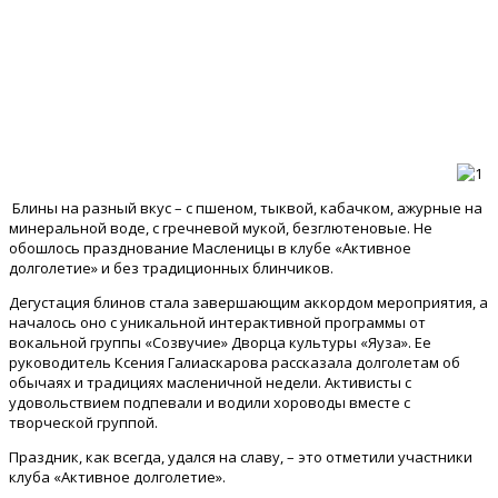
Блины на разный вкус – с пшеном, тыквой, кабачком, ажурные на
минеральной воде, с гречневой мукой, безглютеновые. Не
обошлось празднование Масленицы в клубе «Активное
долголетие» и без традиционных блинчиков.
Дегустация блинов стала завершающим аккордом мероприятия, а
началось оно с уникальной интерактивной программы от
вокальной группы «Созвучие» Дворца культуры «Яуза». Ее
руководитель Ксения Галиаскарова рассказала долголетам об
обычаях и традициях масленичной недели. Активисты с
удовольствием подпевали и водили хороводы вместе с
творческой группой.
Праздник, как всегда, удался на славу, – это отметили участники
клуба «Активное долголетие».