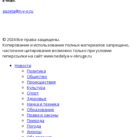
E-mail:
gazeta@n-v-o.ru
© 2024 Все права защищены.
Копирование и использование полных материалов запрещено,
частичное цитирование возможно только при условии
гиперссылки на сайт www.nedelya-v-okruge.ru
Новости
Политика
Общество
Происшествия
Культура
Спорт
Здоровье
Наука и техника
Образование
Права и законы
Природа
Погода
Анонсы
Объявления