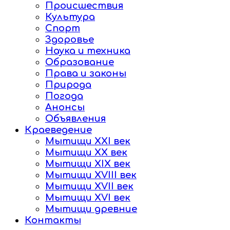
Происшествия
Культура
Спорт
Здоровье
Наука и техника
Образование
Права и законы
Природа
Погода
Анонсы
Объявления
Краеведение
Мытищи XXI век
Мытищи XX век
Мытищи XIX век
Мытищи XVIII век
Мытищи XVII век
Мытищи XVI век
Мытищи древние
Контакты