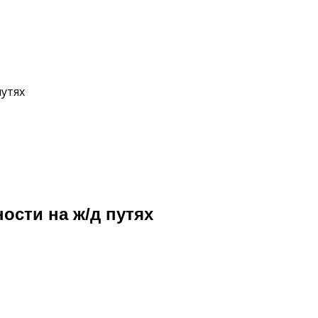
утях
сти на ж/д путях