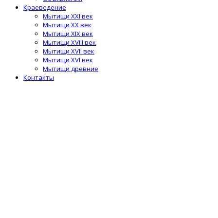
Краеведение
Мытищи XXI век
Мытищи XX век
Мытищи XIX век
Мытищи XVIII век
Мытищи XVII век
Мытищи XVI век
Мытищи древние
Контакты