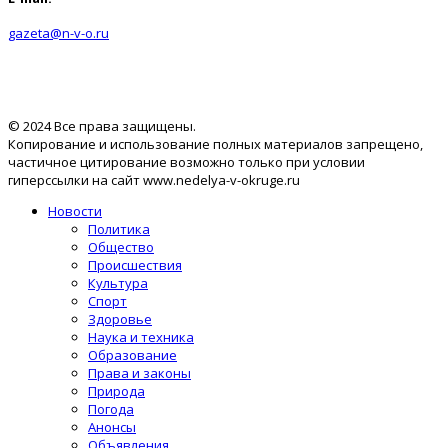
gazeta@n-v-o.ru
© 2024 Все права защищены.
Копирование и использование полных материалов запрещено,
частичное цитирование возможно только при условии
гиперссылки на сайт www.nedelya-v-okruge.ru
Новости
Политика
Общество
Происшествия
Культура
Спорт
Здоровье
Наука и техника
Образование
Права и законы
Природа
Погода
Анонсы
Объявления