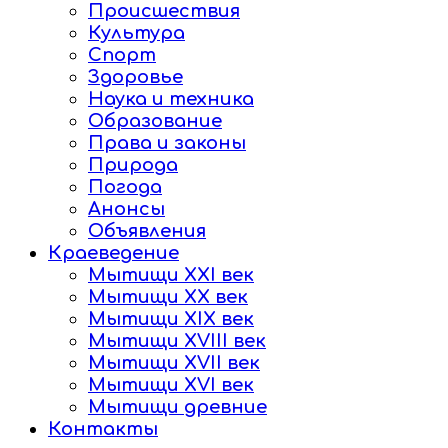
Происшествия
Культура
Спорт
Здоровье
Наука и техника
Образование
Права и законы
Природа
Погода
Анонсы
Объявления
Краеведение
Мытищи XXI век
Мытищи XX век
Мытищи XIX век
Мытищи XVIII век
Мытищи XVII век
Мытищи XVI век
Мытищи древние
Контакты