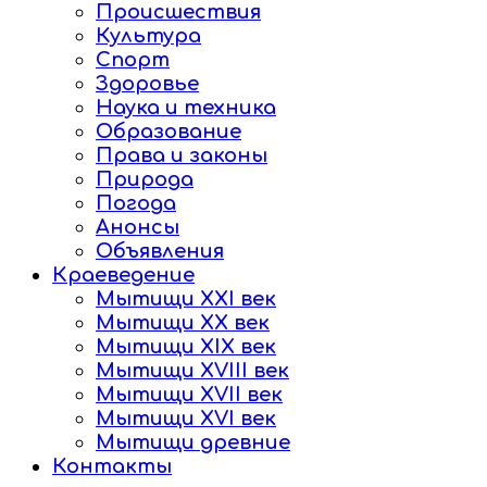
Происшествия
Культура
Спорт
Здоровье
Наука и техника
Образование
Права и законы
Природа
Погода
Анонсы
Объявления
Краеведение
Мытищи XXI век
Мытищи XX век
Мытищи XIX век
Мытищи XVIII век
Мытищи XVII век
Мытищи XVI век
Мытищи древние
Контакты