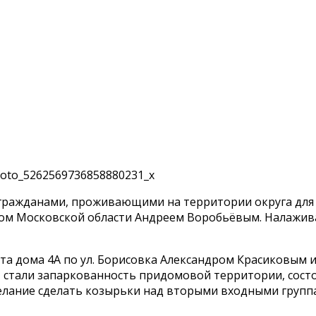
гражданами, проживающими на территории округа для р
тором Московской области Андреем Воробьёвым. Налаж
вета дома 4А по ул. Борисовка Александром Красиковым
, стали запаркованность придомовой территории, сост
елание сделать козырьки над вторыми входными групп