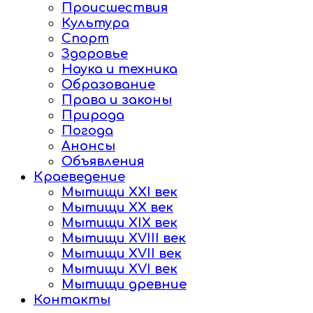
Происшествия
Культура
Спорт
Здоровье
Наука и техника
Образование
Права и законы
Природа
Погода
Анонсы
Объявления
Краеведение
Мытищи XXI век
Мытищи XX век
Мытищи XIX век
Мытищи XVIII век
Мытищи XVII век
Мытищи XVI век
Мытищи древние
Контакты