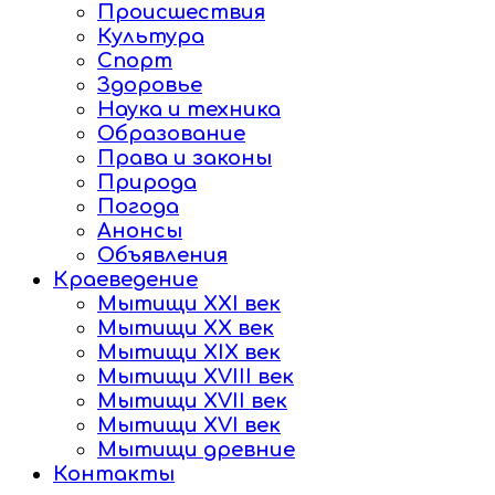
Происшествия
Культура
Спорт
Здоровье
Наука и техника
Образование
Права и законы
Природа
Погода
Анонсы
Объявления
Краеведение
Мытищи XXI век
Мытищи XX век
Мытищи XIX век
Мытищи XVIII век
Мытищи XVII век
Мытищи XVI век
Мытищи древние
Контакты