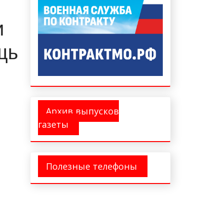
и
щь
Архив выпусков
газеты
Полезные телефоны