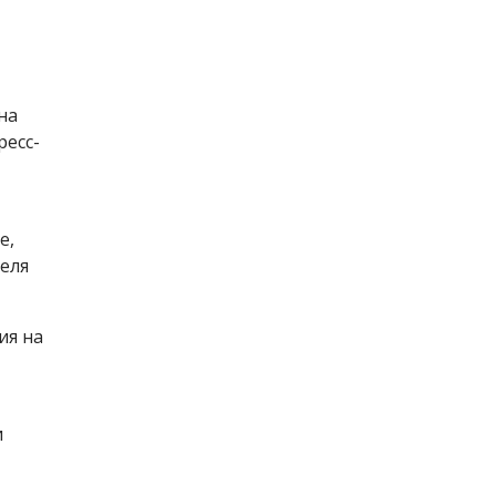
на
ресс-
е,
теля
ия на
и