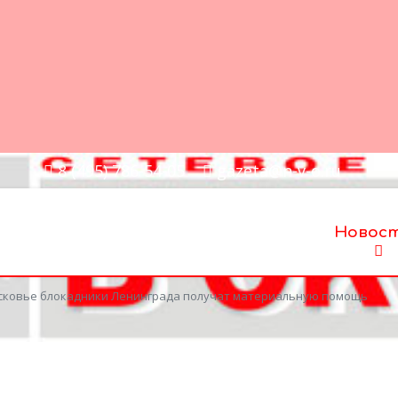
8 (495) 786-54-05
gazeta@n-v-o.ru
Новос
ковье блокадники Ленинграда получат материальную помощь