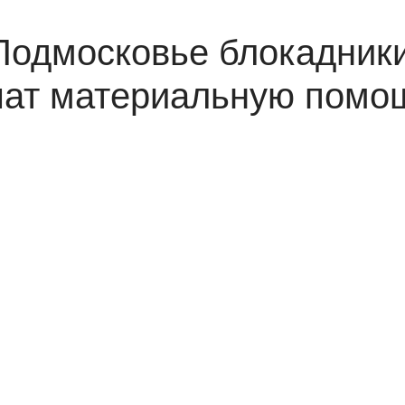
одмосковье блокадник
чат материальную помо