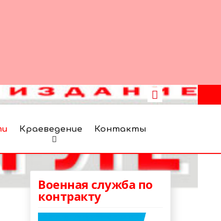
ти
Краеведение
Контакты
Военная служба по
контракту