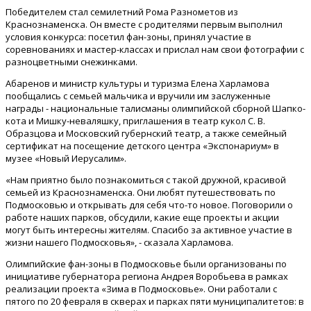
Победителем стал семилетний Рома Разнометов из
Краснознаменска. Он вместе с родителями первым выполнил
условия конкурса: посетил фан-зоны, принял участие в
соревнованиях и мастер-классах и прислал нам свои фотографии с
разноцветными снежинками.
Абаренов и министр культуры и туризма Елена Харламова
пообщались с семьей мальчика и вручили им заслуженные
награды - национальные талисманы олимпийской сборной Шапко-
кота и Мишку-неваляшку, приглашения в театр кукол С. В.
Образцова и Московский губернский театр, а также семейный
сертификат на посещение детского центра «Экспонариум» в
музее «Новый Иерусалим».
«Нам приятно было познакомиться с такой дружной, красивой
семьей из Краснознаменска. Они любят путешествовать по
Подмосковью и открывать для себя что-то новое. Поговорили о
работе наших парков, обсудили, какие еще проекты и акции
могут быть интересны жителям. Спасибо за активное участие в
жизни нашего Подмосковья», - сказала Харламова.
Олимпийские фан-зоны в Подмосковье были организованы по
инициативе губернатора региона Андрея Воробьева в рамках
реализации проекта «Зима в Подмосковье». Они работали с
пятого по 20 февраля в скверах и парках пяти муниципалитетов: в