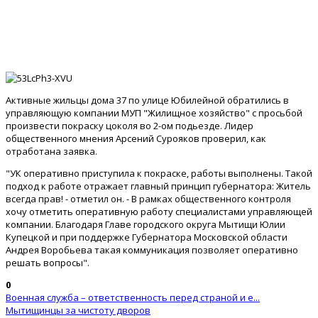
Активные жильцы дома 37 по улице Юбилейной обратились в
управляющую компании МУП "Жилищное хозяйство" с просьбой
произвести покраску цоколя во 2-ом подьезде. Лидер
общественного мнения Арсений Сурояков проверил, как
отработана заявка.
"УК оперативно приступила к покраске, работы выполнены. Такой
подход к работе отражает главный принцип губернатора: Житель
всегда прав! - отметил он. - В рамках общественного контроля
хочу отметить оперативную работу специалистами управляющей
компании. Благодаря Главе городского округа Мытищи Юлии
Купецкой и при поддержке Губернатора Московской области
Андрея Воробьева такая коммуникация позволяет оперативно
решать вопросы".
0
Военная служба – ответственность перед страной и е...
Мытищинцы за чистоту дворов