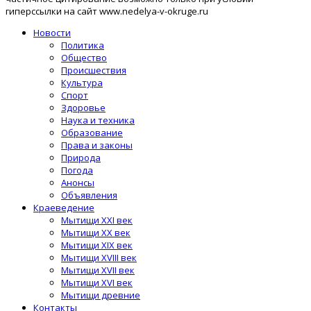
гиперссылки на сайт www.nedelya-v-okruge.ru
Новости
Политика
Общество
Происшествия
Культура
Спорт
Здоровье
Наука и техника
Образование
Права и законы
Природа
Погода
Анонсы
Объявления
Краеведение
Мытищи XXI век
Мытищи XX век
Мытищи XIX век
Мытищи XVIII век
Мытищи XVII век
Мытищи XVI век
Мытищи древние
Контакты