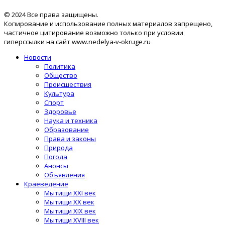
© 2024 Все права защищены.
Копирование и использование полных материалов запрещено,
частичное цитирование возможно только при условии
гиперссылки на сайт www.nedelya-v-okruge.ru
Новости
Политика
Общество
Происшествия
Культура
Спорт
Здоровье
Наука и техника
Образование
Права и законы
Природа
Погода
Анонсы
Объявления
Краеведение
Мытищи XXI век
Мытищи XX век
Мытищи XIX век
Мытищи XVIII век