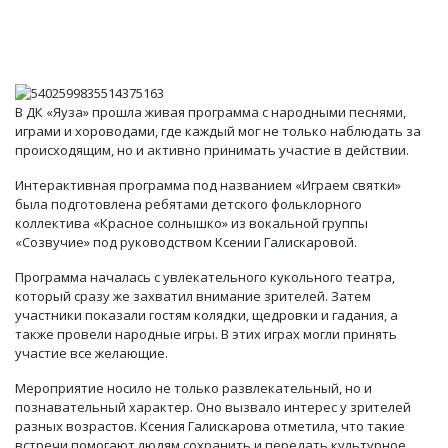
В ДК «Яуза» прошла живая программа с народными песнями,
играми и хороводами, где каждый мог не только наблюдать за
происходящим, но и активно принимать участие в действии.
Интерактивная программа под названием «Играем святки»
была подготовлена ребятами детского фольклорного
коллектива «Красное солнышко» из вокальной группы
«Созвучие» под руководством Ксении Галискаровой.
Программа началась с увлекательного кукольного театра,
который сразу же захватил внимание зрителей. Затем
участники показали гостям колядки, щедровки и гадания, а
также провели народные игры. В этих играх могли принять
участие все желающие.
Мероприятие носило не только развлекательный, но и
познавательный характер. Оно вызвало интерес у зрителей
разных возрастов. Ксения Галискарова отметила, что такие
встречи помогают людям сохранить и передать культурное