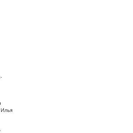
-
а
 Илья
.