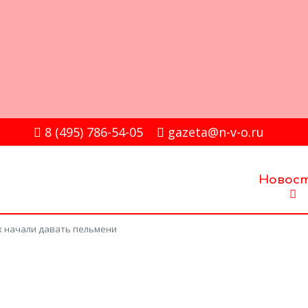
8 (495) 786-54-05
gazeta@n-v-o.ru
Новос
х начали давать пельмени