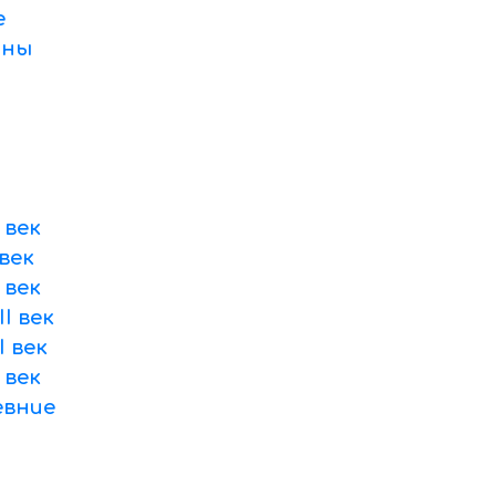
е
оны
 век
век
 век
I век
 век
 век
вние