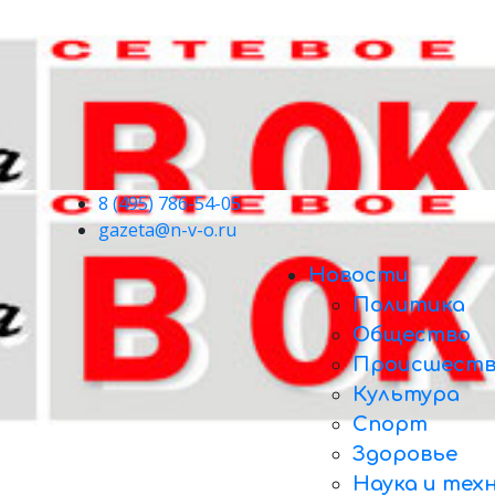
8 (495) 786-54-05
gazeta@n-v-o.ru
Новости
Политика
Общество
Происшеств
Культура
Спорт
Здоровье
Наука и тех