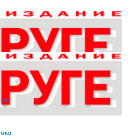
ия
ника