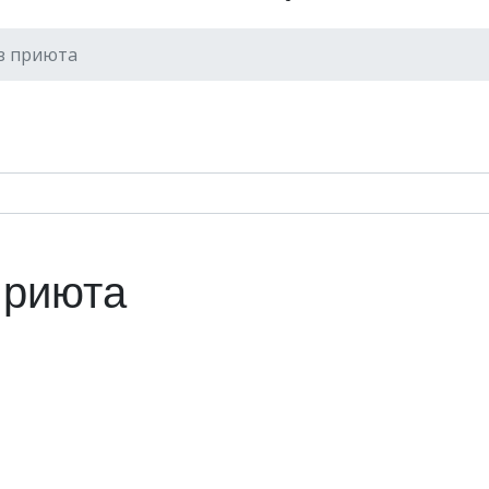
з приюта
приюта