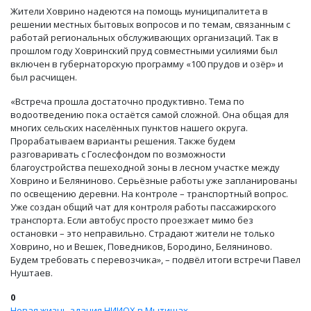
Жители Ховрино надеются на помощь муниципалитета в
решении местных бытовых вопросов и по темам, связанным с
работай региональных обслуживающих организаций. Так в
прошлом году Ховринский пруд совместными усилиями был
включен в губернаторскую программу «100 прудов и озёр» и
был расчищен.
«Встреча прошла достаточно продуктивно. Тема по
водоотведению пока остаётся самой сложной. Она общая для
многих сельских населённых пунктов нашего округа.
Прорабатываем варианты решения. Также будем
разговаривать с Гослесфондом по возможности
благоустройства пешеходной зоны в лесном участке между
Ховрино и Беляниново. Серьёзные работы уже запланированы
по освещению деревни. На контроле – транспортный вопрос.
Уже создан общий чат для контроля работы пассажирского
транспорта. Если автобус просто проезжает мимо без
остановки – это неправильно. Страдают жители не только
Ховрино, но и Вешек, Поведников, Бородино, Беляниново.
Будем требовать с перевозчика», – подвёл итоги встречи Павел
Нуштаев.
0
Новая жизнь здания НИИОХ в Мытищах