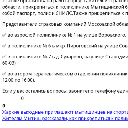
«Также организована работа представителей страхов
области, прикрепиться к поликлинике Мытищинской бо
собой паспорт, полис и СНИЛС.Также прикрепиться к п
Представители страховых компаний Московской обла
✅ во взрослой поликлинике № 1 на улице Воровского, 2(1
✅ в поликлинике № 6 в мкр. Пироговский на улице Советс
✅ в поликлинике № 7 в д. Сухарево, на улице Стародми
60-03);
✅ во втором терапевтическом отделении поликлиники № 
12.00 по 16.00).
Если у вас остались вопросы, звонитепо телефону едино
0
0
Жаркие выходные приглашают мытищинцев на спорти
Жителям Мытищ рассказали, как прикрепиться к полик.