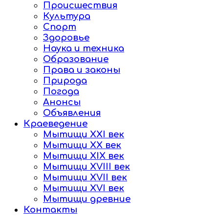
Происшествия
Культура
Спорт
Здоровье
Наука и техника
Образование
Права и законы
Природа
Погода
Анонсы
Объявления
Краеведение
Мытищи XXI век
Мытищи XX век
Мытищи XIX век
Мытищи XVIII век
Мытищи XVII век
Мытищи XVI век
Мытищи древние
Контакты