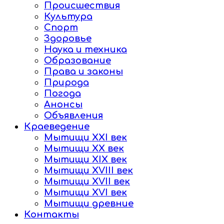
Происшествия
Культура
Спорт
Здоровье
Наука и техника
Образование
Права и законы
Природа
Погода
Анонсы
Объявления
Краеведение
Мытищи XXI век
Мытищи XX век
Мытищи XIX век
Мытищи XVIII век
Мытищи XVII век
Мытищи XVI век
Мытищи древние
Контакты