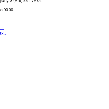
у: 8 (916) 531-79-06.
 00.00.
..
 ...