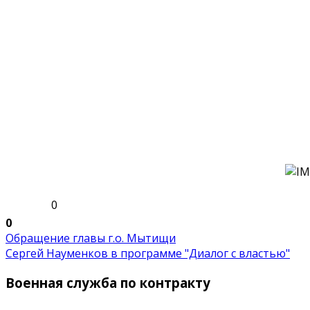
0
0
Обращение главы г.о. Мытищи
Сергей Науменков в программе "Диалог с властью"
Военная служба по контракту