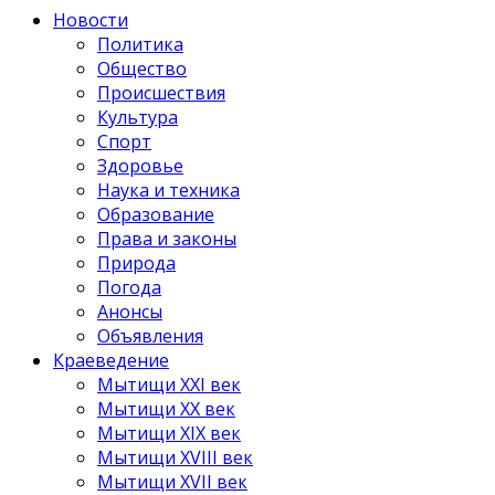
Новости
Политика
Общество
Происшествия
Культура
Спорт
Здоровье
Наука и техника
Образование
Права и законы
Природа
Погода
Анонсы
Объявления
Краеведение
Мытищи XXI век
Мытищи XX век
Мытищи XIX век
Мытищи XVIII век
Мытищи XVII век