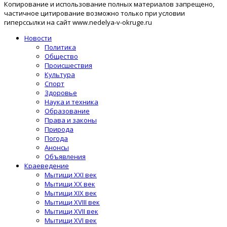
Копирование и использование полных материалов запрещено,
частичное цитирование возможно только при условии
гиперссылки на сайт www.nedelya-v-okruge.ru
Новости
Политика
Общество
Происшествия
Культура
Спорт
Здоровье
Наука и техника
Образование
Права и законы
Природа
Погода
Анонсы
Объявления
Краеведение
Мытищи XXI век
Мытищи XX век
Мытищи XIX век
Мытищи XVIII век
Мытищи XVII век
Мытищи XVI век