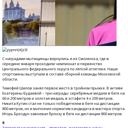
С наградами мытищинцы вернулись и из Смоленска, где в
середине января проходили чемпионат и первенство
Центрального федерального округа по лёгкой атлетике. Наши
спортсмены выступали в составе сборной команды Московской
области.
Тимофей Шилов занял первое место в тройном прыжке. В активе
Екатерины Будаевой – три награды: серебряные медали в беге на
60 и 200 метров и золотая медаль в эстафете 4 х 200 метров.
Никита Кутин стал не только победителем в беге на дистанции
800 метров, но и выполнил норматив кандидата в мастера спорта.
Игорь Брездун завоевал бронзу в беге на дистанции 800 метров.
0
Здоровая конкуренция – двигатель мастерства: устан...