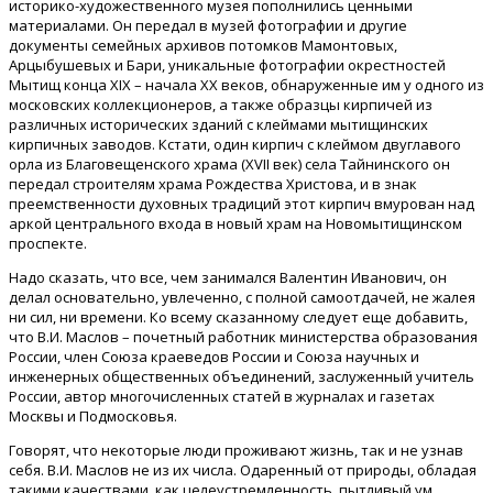
историко-художественного музея пополнились ценными
материалами. Он передал в музей фотографии и другие
документы семейных архивов потомков Мамонтовых,
Арцыбушевых и Бари, уникальные фотографии окрестностей
Мытищ конца XIX – начала XX веков, обнаруженные им у одного из
московских коллекционеров, а также образцы кирпичей из
различных исторических зданий с клеймами мытищинских
кирпичных заводов. Кстати, один кирпич с клеймом двуглавого
орла из Благовещенского храма (XVII век) села Тайнинского он
передал строителям храма Рождества Христова, и в знак
преемственности духовных традиций этот кирпич вмурован над
аркой центрального входа в новый храм на Новомытищинском
проспекте.
Надо сказать, что все, чем занимался Валентин Иванович, он
делал основательно, увлеченно, с полной самоотдачей, не жалея
ни сил, ни времени. Ко всему сказанному следует еще добавить,
что В.И. Маслов – почетный работник министерства образования
России, член Союза краеведов России и Союза научных и
инженерных общественных объединений, заслуженный учитель
России, автор многочисленных статей в журналах и газетах
Москвы и Подмосковья.
Говорят, что некоторые люди проживают жизнь, так и не узнав
себя. В.И. Маслов не из их числа. Одаренный от природы, обладая
такими качествами, как целеустремленность, пытливый ум,