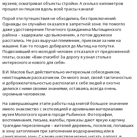
музеев, осматривал объекты стройки. А сколько километров
прошел он пешком вдоль всей трассы канала!
Порой эти путешествия не обходились без приключений.
Однажды он случайно оказался в запретной зоне. Не помогло
даже удостоверение Почетного гражданина Мытищинского
района – задержали «до выяснения», а потом дружески
расстались. Не раз выручал племянник, приезжая за ним на
машине. Как-то поздно добирался до Мытищ на попутке.
Подвозивший его молодой человек отказался от предложенной
платы, сказав: «Вам спасибо! За дорогу я узнал столько
интересного и нового для себя».
В.И. Маслов был действительно интересным собеседником,
неистощимым рассказчиком. Он много знал, своей тактичностью
и доброжелательностью располагал к себе людей и охотно
делился с ними своими знаниями, оставаясь всегда очень
скромным человеком.
На завершающем этапе работы над книгой большое значение
имело знакомство с экспозицией и архивными материалами
музея Мологского края в городе Рыбинске. Фотографии,
воспоминания, письма, жалобы, приказы дают яркую картину
трагедии переселенцев – жителей деревень, поселков, попавших
в зону затопления при заполнении водохранилищ или в
санитарную зону. С каким чувством можно читать рапорт, в