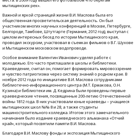
места. В 2009 году вышел его фотоальбом «По берегам
мытищинских рек».
Важной и яркой страницей жизни В.И. Маслова была его
общественная просветительская деятельность. Он был
участником многих научных конференций в Москве, Петербурге,
Белгороде, Тамбове, Штутгарте (Германия, 2012 год), выступал с
циклом интересных бесед по истории Мытищинского края,
проводил экскурсии, участвовал в съемках фильмов о В.Г. Шухове
и Мытищинском московском водопроводе.
Особое внимание Валентин Иванович уделял работе с
молодежью. Его часто приглашали в школы и библиотеки.
Краеведение, считал он, помогает формировать мировоззрение
и чувство патриотизма через систему знаний о родном крае. В
ноябре 2012 года по инициативе В.И. Маслова сотрудниками
библиотечно-информационного центра (М.Т. Ермакова, О.Н.
Кузина) и библиотеки им. Д. Кедрина были проведены первые
краеведческие чтения, посвященные 200-летию Отечественной
войны 1812 года. В них участвовали юные краеведы – учащиеся
мытищинских школ №№ 8 и 28, а также студенты
машиностроительного колледжа. Итогом этого замечательного
начинания было издание краеведческого альманаха «Отчий
край», который посвятили памяти В.И. Маслова.
Благодаря В.И. Маслову фонды и экспозиция Мытищинского