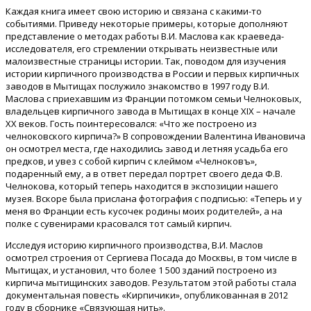
Каждая книга имеет свою историю и связана с какими-то
событиями. Приведу некоторые примеры, которые дополняют
представление о методах работы В.И. Маслова как краеведа-
исследователя, его стремлении открывать неизвестные или
малоизвестные страницы истории. Так, поводом для изучения
истории кирпичного производства в России и первых кирпичных
заводов в Мытищах послужило знакомство в 1997 году В.И.
Маслова с приехавшим из Франции потомком семьи Челноковых,
владельцев кирпичного завода в Мытищах в конце XIX – начале
XX веков. Гость поинтересовался: «Что же построено из
челноковского кирпича?» В сопровождении Валентина Ивановича
он осмотрел места, где находились завод и летняя усадьба его
предков, и увез с собой кирпич с клеймом «Челноковъ»,
подаренный ему, а в ответ передал портрет своего деда Ф.В.
Челнокова, который теперь находится в экспозиции нашего
музея. Вскоре была прислана фотография с подписью: «Теперь и у
меня во Франции есть кусочек родины моих родителей», а на
полке с сувенирами красовался тот самый кирпич.
Исследуя историю кирпичного производства, В.И. Маслов
осмотрел строения от Сергиева Посада до Москвы, в том числе в
Мытищах, и установил, что более 1 500 зданий построено из
кирпича мытищинских заводов. Результатом этой работы стала
документальная повесть «Кирпичики», опубликованная в 2012
году в сборнике «Связующая нить».