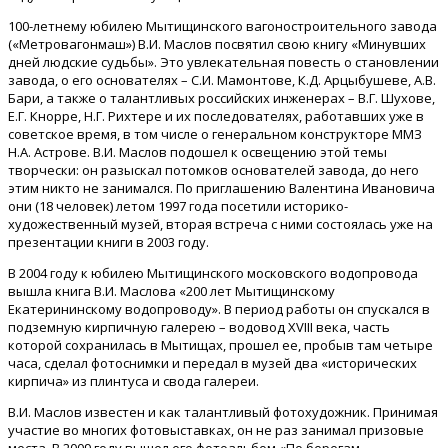
100-летнему юбилею Мытищинского вагоностроительного завода
(«Метровагонмаш») В.И. Маслов посвятил свою книгу «Минувших
дней людские судьбы». Это увлекательная повесть о становлении
завода, о его основателях – С.И. Мамонтове, К.Д. Арцыбушеве, А.В.
Бари, а также о талантливых российских инженерах – В.Г. Шухове,
Е.Г. Кнорре, Н.Г. Рихтере и их последователях, работавших уже в
советское время, в том числе о генеральном конструкторе ММЗ
Н.А. Астрове. В.И. Маслов подошел к освещению этой темы
творчески: он разыскал потомков основателей завода, до него
этим никто не занимался. По приглашению Валентина Ивановича
они (18 человек) летом 1997 года посетили историко-
художественный музей, вторая встреча с ними состоялась уже на
презентации книги в 2003 году.
В 2004 году к юбилею Мытищинского московского водопровода
вышла книга В.И. Маслова «200 лет Мытищинскому
Екатерининскому водопроводу». В период работы он спускался в
подземную кирпичную галерею – водовод XVIII века, часть
которой сохранилась в Мытищах, прошел ее, пробыв там четыре
часа, сделал фотоснимки и передал в музей два «исторических
кирпича» из плинтуса и свода галереи.
В.И. Маслов известен и как талантливый фотохудожник. Принимая
участие во многих фотовыставках, он не раз занимал призовые