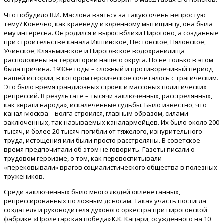
Что побудило В.И. Маслова взяться за такую очень непростую
тему? Конечно, как краеведу и коренному мытищинцу, она была
ему интересна. Он родился и вырос вблизи Пирогово, а созданные
при строительстве канала Икшинское, Пестовское, Пяловское,
Учинское, Клязьминское и Пироговское водохранилища
расположены на территории нашего округа. Но не только в этом
была причина. 1930-е годы – сложный и противоречивый период
нашей истории, в котором героическое сочеталось с трагическим.
Это было время грандиозных строек и массовых политических
репрессий. В результате – тысячи заключенных, расстрелянных,
как «враги народа», искалеченные судьбы. Было известно, что
канал Москва – Волга строился, главным образом, силами
заключенных, так называемых каналармейцев. Их было около 200
тысяч, и более 20 тысяч погибли от тяжелого, изнурительного
труда, истощения или были просто расстреляны. В советское
время предпочитали об этом не говорить. Газеты писали о
трудовом героизме, о том, как перевоспитывали –
«перековывали» врагов социалистического общества в полезных
тружеников.
Среди заключенных было много людей оклеветанных,
репрессированных по ложным доносам. Такая участь постигла
создателя и руководителя духового оркестра при пироговской
фабрике «Пролетарская победа» К.К. Кацари, осужденного на 10