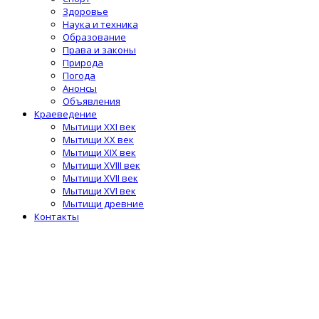
Здоровье
Наука и техника
Образование
Права и законы
Природа
Погода
Анонсы
Объявления
Краеведение
Мытищи XXI век
Мытищи XX век
Мытищи XIX век
Мытищи XVIII век
Мытищи XVII век
Мытищи XVI век
Мытищи древние
Контакты