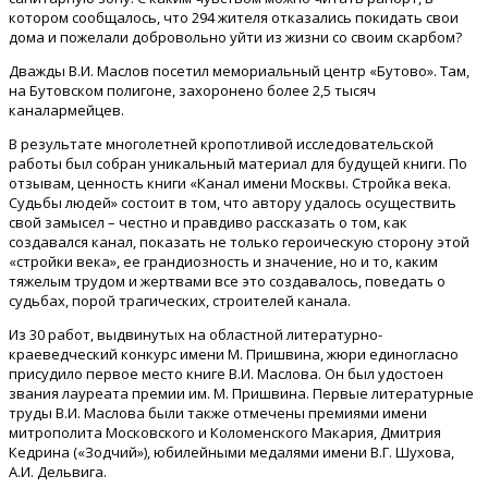
котором сообщалось, что 294 жителя отказались покидать свои
дома и пожелали добровольно уйти из жизни со своим скарбом?
Дважды В.И. Маслов посетил мемориальный центр «Бутово». Там,
на Бутовском полигоне, захоронено более 2,5 тысяч
каналармейцев.
В результате многолетней кропотливой исследовательской
работы был собран уникальный материал для будущей книги. По
отзывам, ценность книги «Канал имени Москвы. Стройка века.
Судьбы людей» состоит в том, что автору удалось осуществить
свой замысел – честно и правдиво рассказать о том, как
создавался канал, показать не только героическую сторону этой
«стройки века», ее грандиозность и значение, но и то, каким
тяжелым трудом и жертвами все это создавалось, поведать о
судьбах, порой трагических, строителей канала.
Из 30 работ, выдвинутых на областной литературно-
краеведческий конкурс имени М. Пришвина, жюри единогласно
присудило первое место книге В.И. Маслова. Он был удостоен
звания лауреата премии им. М. Пришвина. Первые литературные
труды В.И. Маслова были также отмечены премиями имени
митрополита Московского и Коломенского Макария, Дмитрия
Кедрина («Зодчий»), юбилейными медалями имени В.Г. Шухова,
А.И. Дельвига.