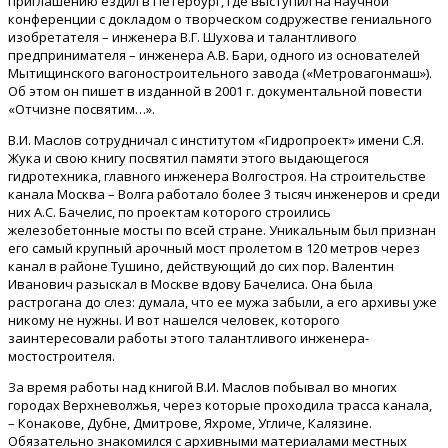
приглашению ездил в Петербург, где выступил на научной
конференции с докладом о творческом содружестве гениального
изобретателя – инженера В.Г. Шухова и талантливого
предпринимателя – инженера А.В. Бари, одного из основателей
Мытищинского вагоностроительного завода («Метровагонмаш»).
Об этом он пишет в изданной в 2001 г. документальной повести
«Отчизне посвятим…».
В.И. Маслов сотрудничал с институтом «Гидропроект» имени С.Я.
Жука и свою книгу посвятил памяти этого выдающегося
гидротехника, главного инженера Волгостроя. На строительстве
канала Москва – Волга работало более 3 тысяч инженеров и среди
них А.С. Бачелис, по проектам которого строились
железобетонные мосты по всей стране. Уникальным был признан
его самый крупный арочный мост пролетом в 120 метров через
канал в районе Тушино, действующий до сих пор. Валентин
Иванович разыскал в Москве вдову Бачелиса. Она была
растрогана до слез: думала, что ее мужа забыли, а его архивы уже
никому не нужны. И вот нашелся человек, которого
заинтересовали работы этого талантливого инженера-
мостостроителя.
За время работы над книгой В.И. Маслов побывал во многих
городах Верхневолжья, через которые проходила трасса канала,
– Конакове, Дубне, Дмитрове, Яхроме, Угличе, Калязине.
Обязательно знакомился с архивными материалами местных