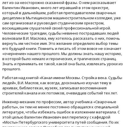
лет из-за неосторожно сказанной фразы. О нем рассказывает
Валентин Иванович, много лет игравший в этом оркестре,
который в дальнейшем, работая преподавателем сварочных
дисциплин в Мытищинском машиностроительном колледже, уже
сам организовал и руководил студенческим оркестром,
восхищавшим слушателей своей профессиональной игрой.
Человеческие трагедии, судьбы невинно пострадавших людей
волновали В.И. Маслова, ему хотелось рассказать о них, помочь
вернуть им честное имя. Это желание определило выбор темы
его будущей книги. Помнить и писать об этом вовсе не означает
«очернение» нашего прошлого. Мы должны знать нашу историю,
в которой было немало и героических, и трагических страниц.
Знать и принимать ее такой, какой она была, извлекать уроки из
прошлого.
Работая над книгой «Канал имени Москвы. Стройка века. Судьбы
людей», В.И. Маслов, как всегда, досконально изучал тему в
архивах, библиотеках, музеях, записывал воспоминания
строителей канала и их потомков, очевидцев событий тех лет.
Инженер-механик по профессии, автор учебника «Сварочные
работы», он тем не менее постоянно обращался к специальной
литературе, чтобы избежать ошибок в изложении материала. С
этой целью Валентин Иванович вел переписку с кафедрой
«Мосты» Петербургского университета путей сообщения. По их