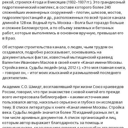
рекой, строился 4 года и 8 месяцев (1932–1937 гг.). Это грандиозный
гидротехнический комплекс, в составе которого более 240
сложнейших инженерных сооружений – плотин, шлюзов, мостов,
гидроэлектростанций и др., расположенных по всей трассе канала
длиной в 128 км. Водный путь Москва – Волга был гораздо больше
и сложнее Беломорстроя, а по объему земляных и бетонных
работ, которые выполнялись в основном вручную, превышал его
в 8 раз.
Об истории строительства канала, о людях, чьим трудом он
создавался, подробно рассказывает, основываясь на
документальных фактах, известный мытищинский краевед
Валентин Иванович Маслов в своей книге «Канал имени Москвы.
Стройка века. Судьбы людей» (изд. 2012 г.). «Это моя главная книга,
– говорил он, – итог моих изысканий и размышлений последнего
десятилетия».
Академик С.О. Шмидт, возглавлявший при жизни Союз краеведов
России, говорил, что при знакомстве с новой книгой его прежде
всего интересовала библиография – какими источниками
пользовался автор, насколько серьезно и глубоко он исследовал
тему. В списке литературы к книге «Канал имени Москвы. Стройка
века. Судьбы людей» значится более 70 изданий разных лет, в
том числе архивных документов. А список организаций и лиц,
которым автор выражает благодарность за помощь и
сотрудничество, красноречиво говорит о масштабах его поисков.