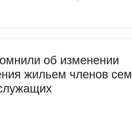
омнили об изменении
ения жильем членов се
служащих