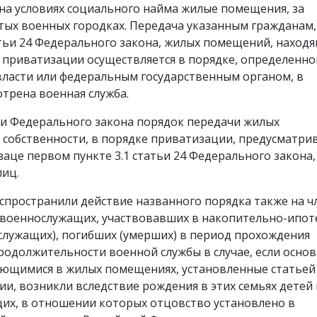
на условиях социального найма жилые помещения, за
ых военных городках. Передача указанным гражданам,
атьи 24 Федерального закона, жилых помещений, наход
е приватизации осуществляется в порядке, определенн
ласти или федеральным государственным органом, в
трена военная служба.
ии Федерального закона порядок передачи жилых
собственности, в порядке приватизации, предусматри
заце первом пункте 3.1 статьи 24 Федерального закона,
лиц.
спространили действие названного порядка также на ч
 военнослужащих, участвовавших в накопительно-ипот
лужащих), погибших (умерших) в период прохождения
родолжительности военной службы в случае, если осно
ающимися в жилых помещениях, установленные статьей
и, возникли вследствие рождения в этих семьях детей 
щих, в отношении которых отцовство установлено в