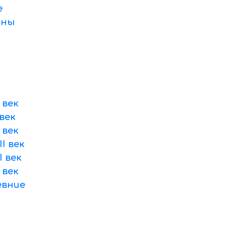
е
оны
 век
век
 век
I век
 век
 век
вние