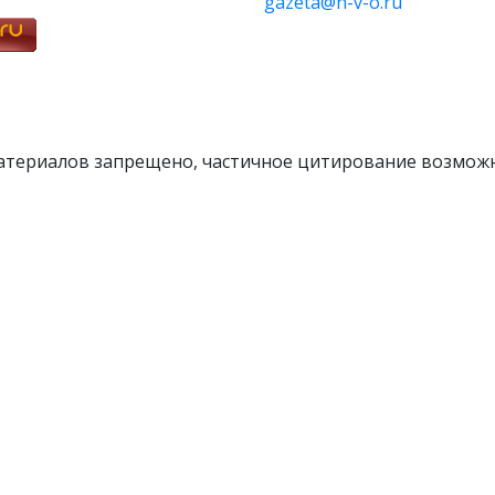
gazeta@n-v-o.ru
атериалов запрещено, частичное цитирование возможн