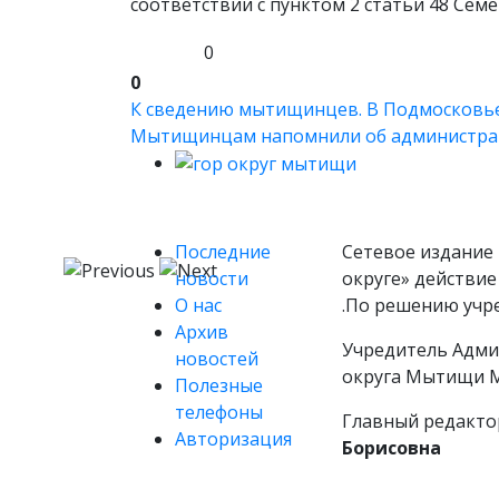
соответствии с пунктом 2 статьи 48 Сем
0
0
К сведению мытищинцев. В Подмосковье 
Мытищинцам напомнили об администрат
Последние
Сетевое издание 
новости
округе» действие
О нас
.По решению учр
Архив
Учредитель Адми
новостей
округа Мытищи М
Полезные
телефоны
Главный редакто
Авторизация
Борисовна