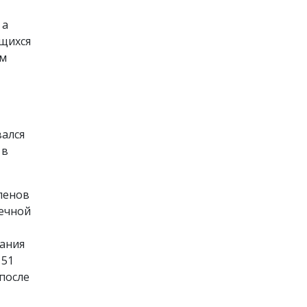
 а
ящихся
ом
вался
 в
ленов
ечной
вания
 51
после