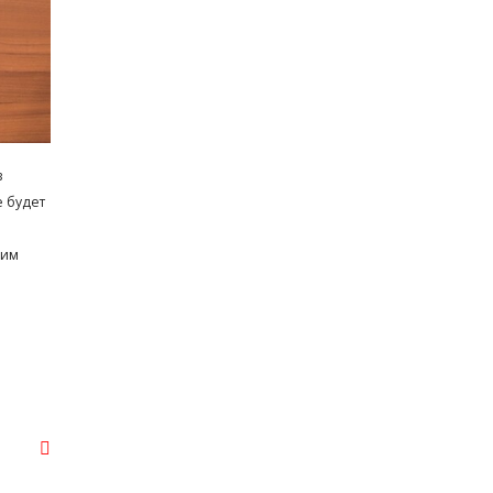
в
е будет
вим