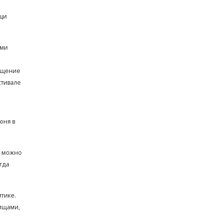
ищи
ами
сещение
стивале
юня в
к можно
гда
тике.
тищами,