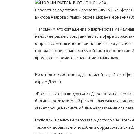
Совместная подготовка к проведению 15-й конференц
Виктора Азарова с главой округа Дюрен (Германия)
Напомним, что соглашение о партнерстве между наш
наиболее развито сотрудничество в сфере образован
отправятся мытищинские триатлонисты для участия в
города-партнера нашими музейными работниками. А
промыслов и ремесел «Чаепитие в Мытищах».
Но основное событие года – юбилейная, 15-я конфер
округе Дюрен.
«Приятно, что наши друзья из Дюрена нам доверяют, 
больше представителей региона для участия в мероп
станет проще находить общие направления для разв
Господин Шпельтхан рассказал о достопримечательно
Также он добавил, что подобный форум состоится в 