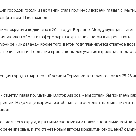
ии городов России и Германии стала причиной встречи главы г.о. Мыт
 Вольфгангом Шпельтханом.
ими округами подписано в 2011 году в Берлине. Между муниципалитет
ия. Активен обмен и в сфере здравоохранения. Летом в Дюрен вновь
 турнире «Инделанд». Кроме того, в этом году планируется ответное по
 специалисты из Германии приглашены для участия в традиционном фе
енция городов-партнеров России и Германии, которая состоится 25-28 и
– отметил глава г.о. Мытищи Виктор Азаров. – Мы хотели бы привлечь ка
риятии. Надо чаще встречаться, общаться и обмениваться мнениями, то
ития».
стях своего округа, о развитии экономики и новой энергетической поли
Дюрене впервые, и это станет новым витком в развитии отношений с Мы