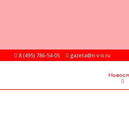
8 (495) 786-54-05
gazeta@n-v-o.ru
Новос