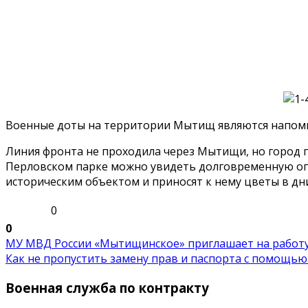
Военные доты на территории Мытищ являются напоми
Линия фронта не проходила через Мытищи, но город г
Перловском парке можно увидеть долговременную огн
историческим объектом и приносят к нему цветы в дни
0
0
МУ МВД России «Мытищинское» приглашает на работ
Как не пропустить замену прав и паспорта с помощью..
Военная служба по контракту