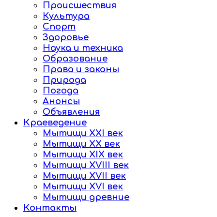
Происшествия
Культура
Спорт
Здоровье
Наука и техника
Образование
Права и законы
Природа
Погода
Анонсы
Объявления
Краеведение
Мытищи XXI век
Мытищи XX век
Мытищи XIX век
Мытищи XVIII век
Мытищи XVII век
Мытищи XVI век
Мытищи древние
Контакты