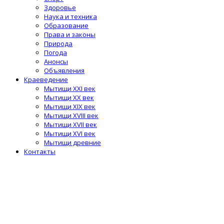
Здоровье
Наука и техника
Образование
Права и законы
Природа
Погода
Анонсы
Объявления
Краеведение
Мытищи XXI век
Мытищи XX век
Мытищи XIX век
Мытищи XVIII век
Мытищи XVII век
Мытищи XVI век
Мытищи древние
Контакты