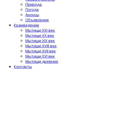
Природа
Погода
Анонсы
Объявления
Краеведение
Мытищи XXI век
Мытищи XX век
Мытищи XIX век
Мытищи XVIII век
Мытищи XVII век
Мытищи XVI век
Мытищи древние
Контакты