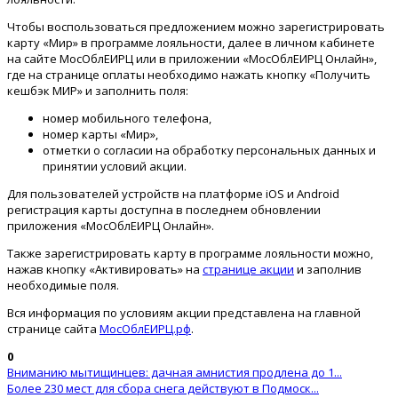
Чтобы воспользоваться предложением можно зарегистрировать
карту «Мир» в программе лояльности, далее в личном кабинете
на сайте МосОблЕИРЦ или в приложении «МосОблЕИРЦ Онлайн»,
где на странице оплаты необходимо нажать кнопку «Получить
кешбэк МИР» и заполнить поля:
номер мобильного телефона,
номер карты «Мир»,
отметки о согласии на обработку персональных данных и
принятии условий акции.
Для пользователей устройств на платформе iOS и Android
регистрация карты доступна в последнем обновлении
приложения «МосОблЕИРЦ Онлайн».
Также зарегистрировать карту в программе лояльности можно,
нажав кнопку «Активировать» на
странице акции
и заполнив
необходимые поля.
Вся информация по условиям акции представлена на главной
странице сайта
МосОблЕИРЦ.рф
.
0
Вниманию мытищинцев: дачная амнистия продлена до 1...
Более 230 мест для сбора снега действуют в Подмоск...