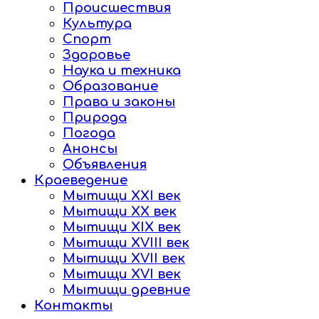
Происшествия
Культура
Спорт
Здоровье
Наука и техника
Образование
Права и законы
Природа
Погода
Анонсы
Объявления
Краеведение
Мытищи XXI век
Мытищи XX век
Мытищи XIX век
Мытищи XVIII век
Мытищи XVII век
Мытищи XVI век
Мытищи древние
Контакты