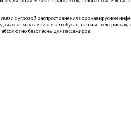
х реализации АО «Мострансавто», салонах связи «Связ
 связи с угрозой распространения коронавирусной ин
д выходом на линию в автобусах, такси и электричках
а абсолютно безопасны для пассажиров.