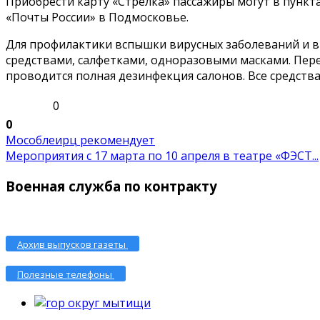
Приобрести карту «Стрелка» пассажиры могут в пункта
«Почты России» в Подмосковье.
Для профилактики вспышки вирусных заболеваний и в
средствами, салфетками, одноразовыми масками. Пере
проводится полная дезинфекция салонов. Все средств
0
0
Мособлеирц рекомендует
Мероприятия с 17 марта по 10 апреля в театре «ФЭСТ...
Военная служба по контракту
Архив выпусков газеты
Полезные телефоны