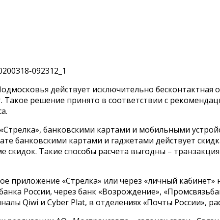
одмосковья действует исключительно бесконтактная опл
т. Такое решение принято в соответствии с рекоменда
а.
«Стрелка», банковскими картами и мобильными устройс
плате банковскими картами и гаджетами действует скид
ме скидок. Такие способы расчета выгодны – транзакци
приложение «Стрелка» или через «личный кабинет» на са
банка России, через банк «Возрождение», «Промсвязьба
налы Qiwi и Cyber Plat, в отделениях «Почты России», р