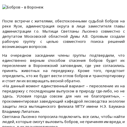
После встречи с жителями, обеспокоенными судьбой бобров на
реке Яузе, администрация округа в лице заместителя главы
администрации г.о. Мытищи Светланы Лысенко совместно с
депутатом Московской областной Думы А.В. Орловым создали
рабочую группу с целью совместного поиска решений
возникающих вопросов.
На очередном заседании члены группы подтвердили, что
единственно верным способом спасения бобров будет их
переселение в Воронежский заповедник, где уже согласились
принять животных на передержку. Кроме того, предстоит
определить, кто же будет вести отлов бобров и транспортировку
и стоит ли их возвращать весной обратно.
«На данный момент единственный вариант – переселение их на
передержку с последующим выпуском в природу где-либо, но не
здесь. Условия города совсем для них не благоприятны», –
прокомментировал заведующий кафедрой лесоводства экологии
защиты леса мытищинского филиала МГТУ имени Н.Э. Баумана
Владимир Липаткин.
Светлана Лысенко попросила подключить все силы, чтобы найти
людей, которые смогут выловить бобров, не причиняя им вреда, и
помочь в их транспортировке.