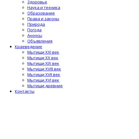
Здоровье
Наука и техника
Образование
Права и законы
Природа
Погода
Анонсы
Объявления
Краеведение
Мытищи XXI век
Мытищи XX век
Мытищи XIX век
Мытищи XVIII век
Мытищи XVII век
Мытищи XVI век
Мытищи древние
Контакты