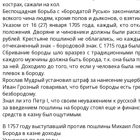
кострах, сажали на кол.
Беспощадная борьба с «бородатой Русью» закончилась
всякого чина людям, кромя попов и дьяконов, о взяти
Указом от 16 (27) января 1705 года, каждый, кто о
положения. Дворяне и чиновники должны были раскоше
рублей. Крестьяне пошлиной не облагались, но кажд
отчеканенный знак – бородовой знак. С 1715 года была
Сбривание бороды шло вразрез с традиционными пра
каждого мужчины должна быть борода, т.к. она была 
за ней. Доходило до того, что если у человека была
плевок в бороду.
Ярослав Мудрый установил штраф за нанесение ущерба
Иван Грозный говаривал, что бритье бороды есть гр
безбородому.
Знал ли это Петр I, что своим неуважением к русской 
за введением пошлины на бороду стоял еще и финанс
средств в казну был ощутимым.
В 1757 году выступавший против пошлины Михаил Лом
Борода в казне доходы
Умножает по вся годы.