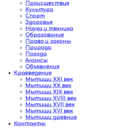
Происшествия
Культура
Спорт
Здоровье
Наука и техника
Образование
Права и законы
Природа
Погода
Анонсы
Объявления
Краеведение
Мытищи XXI век
Мытищи XX век
Мытищи XIX век
Мытищи XVIII век
Мытищи XVII век
Мытищи XVI век
Мытищи древние
Контакты