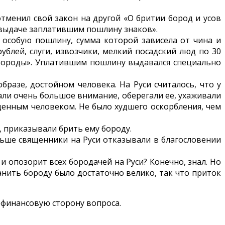
отменил свой закон на другой «О бритии бород и усов
о выдаче заплатившим пошлину знаков».
ь особую пошлину, сумма которой зависела от чина и
б­лей, слуги, извозчики, мелкий посадский люд по 30
с бороды». Уплатившим пошлину выдавался специально
азе, достойном человека. На Руси считалось, что у
али очень большое внимание, оберегали ее, ухаживали
оценным человеком. Не было худшего оскорбления, чем
, приказывали брить ему бороду.
ньше священники на Руси отказывали в благословении
 и опозорит всех бородачей на Руси? Конечно, знал. Но
нить бороду было достаточно велико, так что приток
финансовую сторону вопроса.