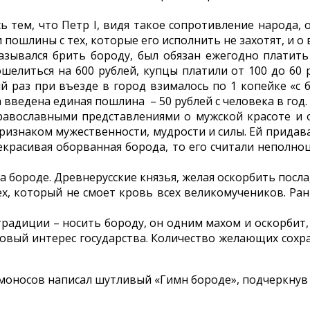
 тем, что Петр I, видя такое сопротивление народа, 
и пошлины с тех, которые его исполнить не захотят, и 
тказывался брить бороду, был обязан ежегодно платит
литься на 600 руб­лей, купцы платили от 100 до 60 ру
ый раз при въезде в город взималось по 1 копейке «
 введена единая пошлина – 50 руб­лей с человека в год.
вославными представлениями о мужской красоте и обр
признаком мужественности, мудрости и силы. Ей придав
 некрасивая оборванная борода, то его считали неполн
 бороде. Древнерусские князья, желая оскорбить посла
ех, который не смоет кровь всех великомучеников. Ра
традиции – носить бороду, он одним махом и оскорбит,
овый интерес государства. Количество желающих сохра
оносов написал шутливый «Гимн бороде», подчеркнув 