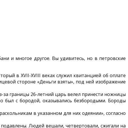
 бани и многое другое. Вы удивитесь, но в петровские
орый в XVII-XVIII веках служил квитанцией об оплате
ицевой стороне «Деньги взяты», под ней изображение
 из-за границы 26-летний царь велел принести ножницы
кто был с бородой, оказывались безбородыми. Бороды
раскольникам в указанном для них одея­нии», согласно
 подавлены. Людей вешали, четвертовали, сжигали на