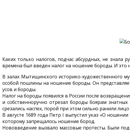
Каких только налогов, подчас абсурдных, не знала ру
времена был введен налог на ношение бороды. И это н
В залах Мытищинского историко-художественного музе
особой пошлины на ношение бороды. Он представляет
усов и бороды.
Налог на бороды появился в России после возвращения
и собственноручно отрезал бороды боярам знатных р
срезались наспех, порой при этом сильно ранили лицо
В августе 1689 года Петр I выпустил указ «О ношении
которому запрещалось ношение бород.
Нововведение вызвало массовые протесты. Были подн