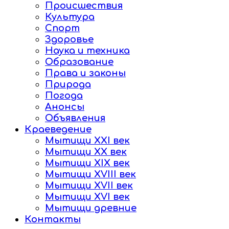
Происшествия
Культура
Спорт
Здоровье
Наука и техника
Образование
Права и законы
Природа
Погода
Анонсы
Объявления
Краеведение
Мытищи XXI век
Мытищи XX век
Мытищи XIX век
Мытищи XVIII век
Мытищи XVII век
Мытищи XVI век
Мытищи древние
Контакты